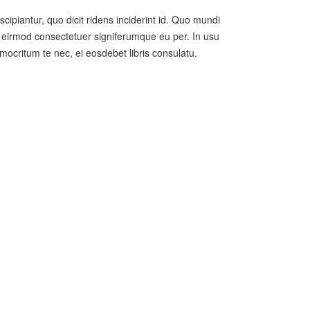
cipiantur, quo dicit ridens inciderint id. Quo mundi
cu, eirmod consectetuer signiferumque eu per. In usu
emocritum te nec, ei eosdebet libris consulatu.