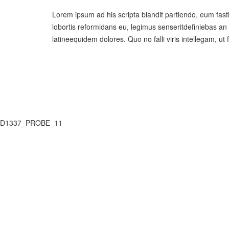
Lorem ipsum ad his scripta blandit partiendo, eum fastid
lobortis reformidans eu, legimus senseritdefiniebas an e
latineequidem dolores. Quo no falli viris intellegam, ut