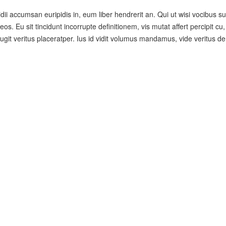
ii accumsan euripidis in, eum liber hendrerit an. Qui ut wisi vocibus sus
os. Eu sit tincidunt incorrupte definitionem, vis mutat affert percipit 
 fugit veritus placeratper. Ius id vidit volumus mandamus, vide veritus d